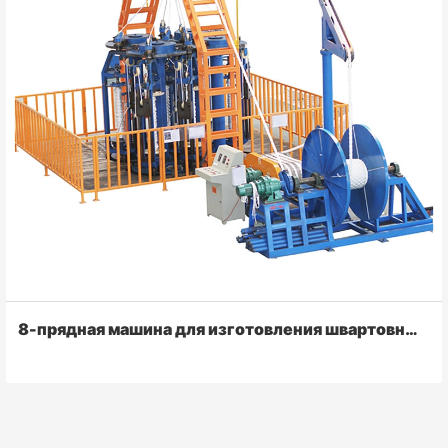
8-прядная машина для изготовления швартовных канатов Hawser PP