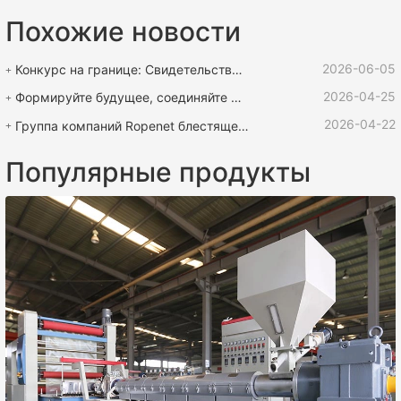
Похожие новости
2026-06-05
Конкурс на границе: Свидетельство силы | Оборудование ROPENET поддерживает соревнования по веревке «Кубок Лу Чжэнь Спаса»
2026-04-25
Формируйте будущее, соединяйте мир | Международная выставка пластмасс и каучука ROPENET 2026 подходит к концу!
2026-04-22
Группа компаний Ropenet блестяще выступила на Шанхайской международной выставке резины и пластмасс и вернулась, полная возможностей для расширения глобального бизнеса.
Популярные продукты