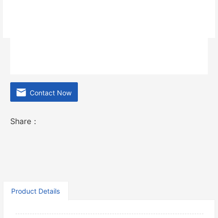
отличается высокой скоростью, постоянной
скоростью пряжи, низким уровнем шума, большой
упаковкой и т. д.
Contact Now
Share：
Product Details