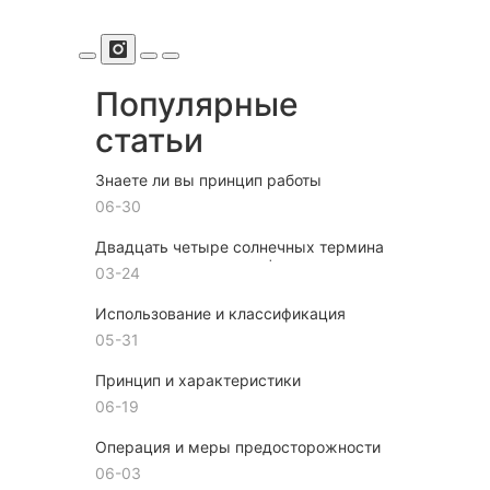
Популярные
статьи
Знаете ли вы принцип работы
канатной машины?
06-30
Двадцать четыре солнечных термина
веревочного плетения | Китайский
03-24
узел, объединяющий тебя и меня
Использование и классификация
канатных аппаратов
05-31
Принцип и характеристики
производительности автоматической
06-19
обвязки машины
Операция и меры предосторожности
веревочной машины
06-03