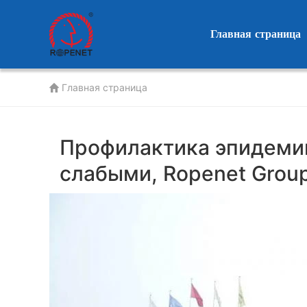
User
account
Главная страница
menu
Главная страница
Профилактика эпидемии
слабыми, Ropenet Grou